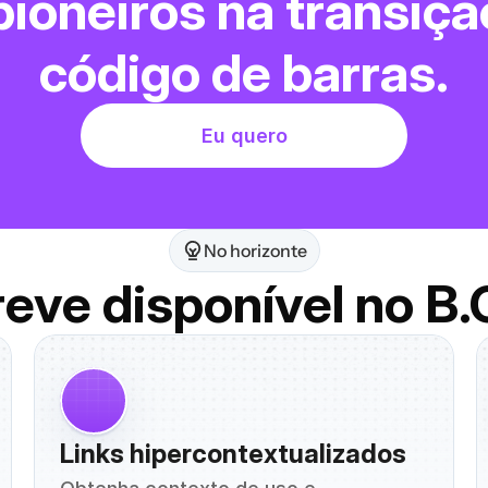
ioneiros na transição
código de barras.
Eu quero
No horizonte
eve disponível no B
Links hipercontextualizados