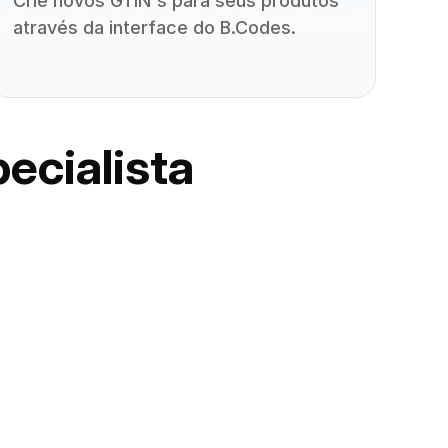
Crie novos GTIN's para seus produtos 
através da interface do B.Codes.

ecialista