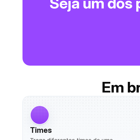
Seja um dos p
Em br
Times