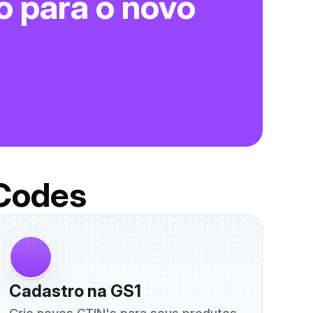
 para o novo 
.Codes
Cadastro na GS1