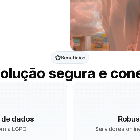
Benefícios
olução segura e con
 de dados
Robust
om a LGPD.
Servidores onli