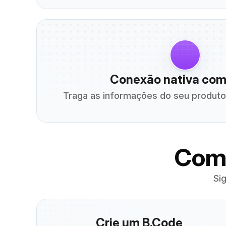
Conexão nativa com
Traga as informações do seu produt
Come
Si
Crie um B.Code